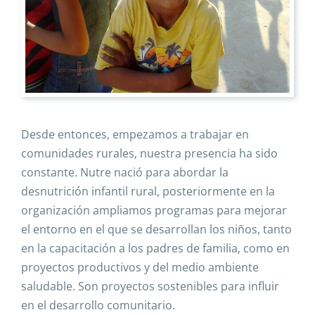
Desde entonces, empezamos a trabajar en
comunidades rurales, nuestra presencia ha sido
constante. Nutre nació para abordar la
desnutrición infantil rural, posteriormente en la
organización ampliamos programas para mejorar
el entorno en el que se desarrollan los niños, tanto
en la capacitación a los padres de familia, como en
proyectos productivos y del medio ambiente
saludable. Son proyectos sostenibles para influir
en el desarrollo comunitario.