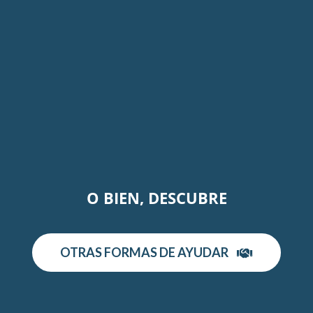
Sistemas de Captación Pluvial
Hoy más que nunca tener agua es tener
salud y vida, cosechando agua de lluvia
lograremos tener agua para las familias.
O BIEN, DESCUBRE
OTRAS FORMAS DE AYUDAR