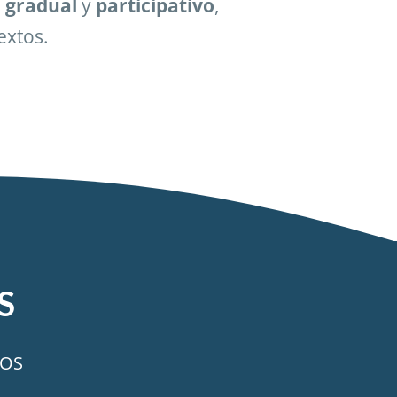
,
gradual
y
participativo
,
extos.
S
TOS