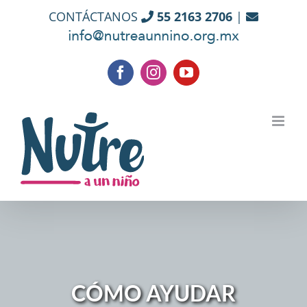
Skip
CONTÁCTANOS
55 2163 2706
|
to
content
Facebook
Instagram
YouTube
CÓMO AYUDAR