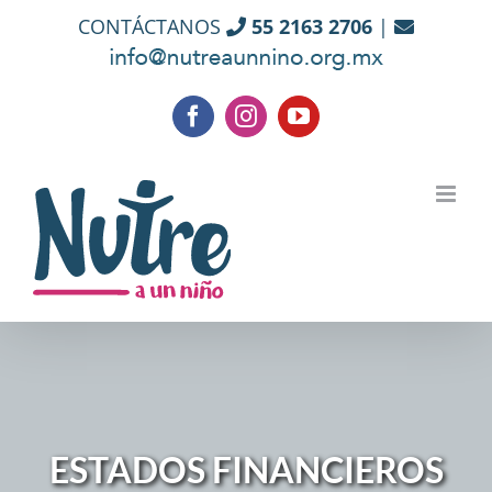
Skip
CONTÁCTANOS
55 2163 2706
|
to
content
Facebook
Instagram
YouTube
ESTADOS FINANCIEROS