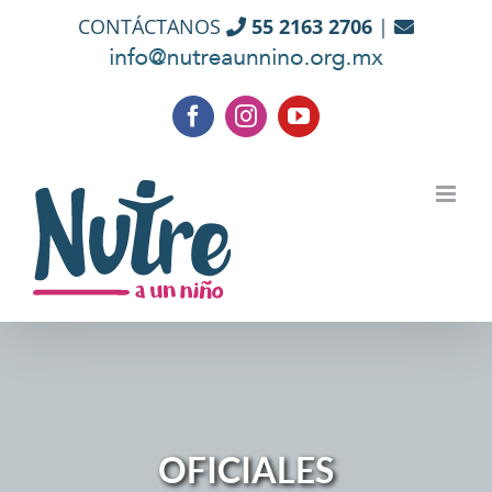
Skip
CONTÁCTANOS
55 2163 2706
|
to
content
Facebook
Instagram
YouTube
OFICIALES