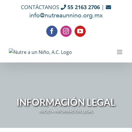
Skip
CONTÁCTANOS
55 2163 2706
|
to
content
Facebook
Instagram
YouTube
INFORMACIÓN LEGAL
INICIO
»
INFORMACIÓN LEGAL