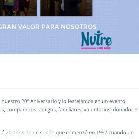
nuestro 20° Aniversario y lo festejamos en un evento
os, compañeros, amigos, familiares, voluntarios, donadores
lebró 20 años de un sueño que comenzó en 1997 cuando un