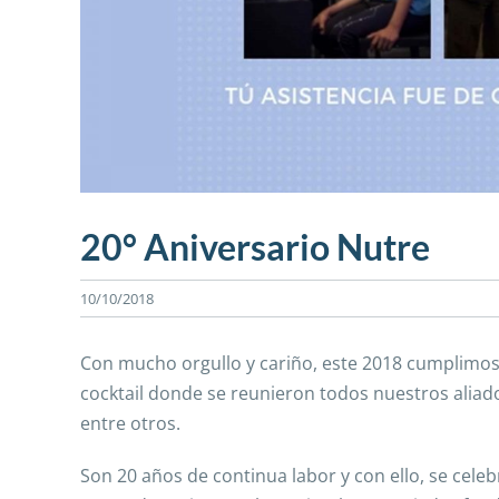
20° Aniversario Nutre
10/10/2018
Con mucho orgullo y cariño, este 2018 cumplimos 
cocktail donde se reunieron todos nuestros aliad
entre otros.
Son 20 años de continua labor y con ello, se ce