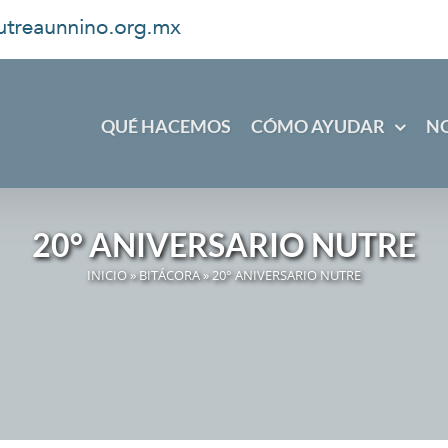
QUÉ HACEMOS
CÓMO AYUDAR
N
20° ANIVERSARIO NUTRE
INICIO
»
BITÁCORA
»
20° ANIVERSARIO NUTRE