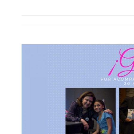
View
Larger
Image