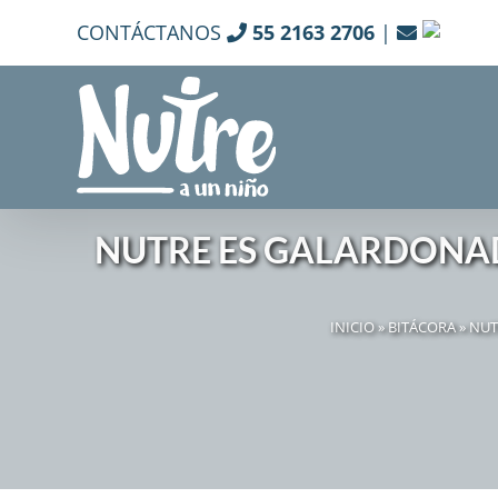
Skip
CONTÁCTANOS
55 2163 2706
|
to
content
NUTRE ES GALARDONAD
INICIO
»
BITÁCORA
»
NUT